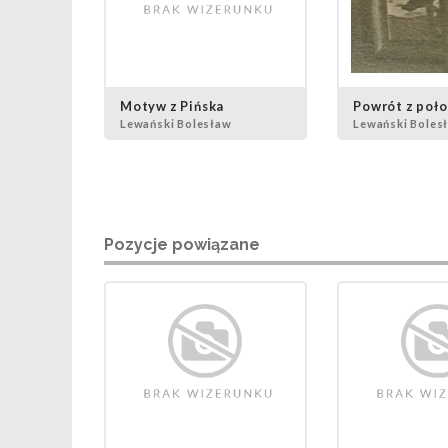
Motyw z Pińska
Powrót z poł
Lewański Bolesław
Lewański Boles
Pozycje powiązane