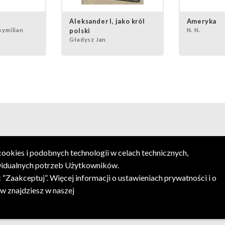
Aleksander I, jako król
Ameryka
symilian
polski
N. N.
Gładysz Jan
okies i podobnych technologii w celach technicznych,
widualnych potrzeb Użytkowników.
“Zaakceptuj”. Więcej informacji o ustawieniach prywatności i o
 znajdziesz w naszej