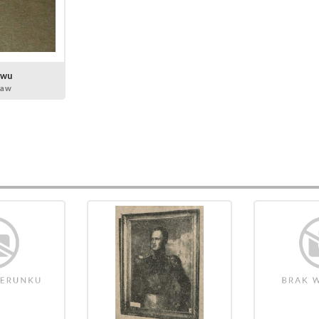
owu
ław