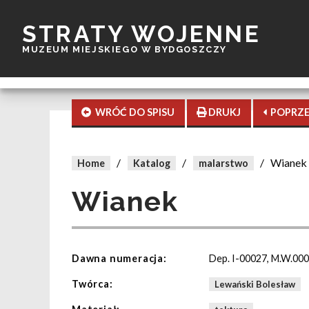
STRATY WOJENNE
MUZEUM MIEJSKIEGO W BYDGOSZCZY
WRÓĆ DO SPISU
DRUKJ
POPRZE
/
/
/
Wianek
Home
Katalog
malarstwo
Wianek
Dawna numeracja:
Dep. I-00027, M.W.00
Twórca:
Lewański Bolesław