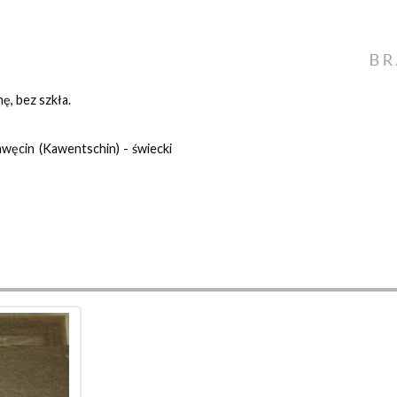
ę, bez szkła.
awęcin (Kawentschin) - świecki