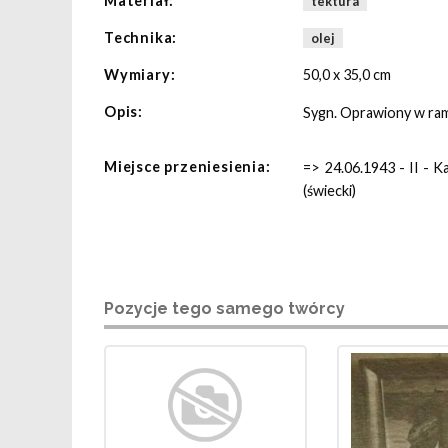
Materiał:
tektura
Technika:
olej
Wymiary:
50,0 x 35,0 cm
Opis:
Sygn. Oprawiony w ram
Miejsce przeniesienia:
=> 24.06.1943 - II - K
(świecki)
Pozycje tego samego twórcy