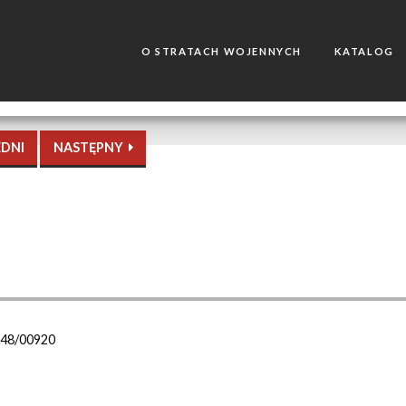
O STRATACH WOJENNYCH
KATALOG
DNI
NASTĘPNY
048/00920