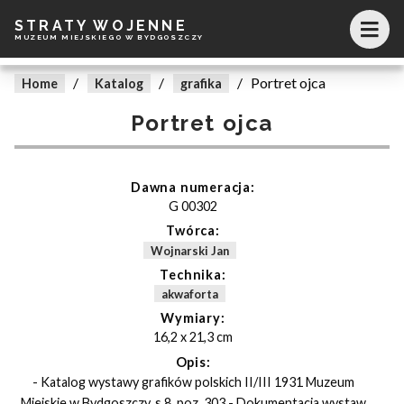
STRATY WOJENNE
MUZEUM MIEJSKIEGO W BYDGOSZCZY
/
/
/
Portret ojca
Home
Katalog
grafika
Portret ojca
Dawna numeracja:
G 00302
Twórca:
Wojnarski Jan
Technika:
akwaforta
Wymiary:
16,2 x 21,3 cm
Opis:
- Katalog wystawy grafików polskich II/III 1931 Muzeum
Miejskie w Bydgoszczy, s.8, poz. 303 - Dokumentacja wystaw