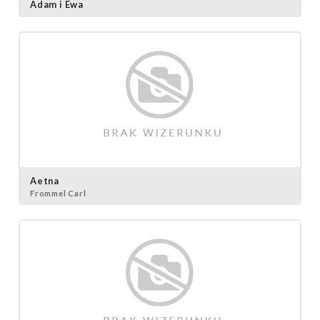
Adam i Ewa
Aetna
Frommel Carl