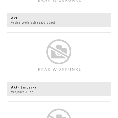
Akt
Weiss Wojciech (1875-1950)
Akt - tancerka
Wojnarski Jan