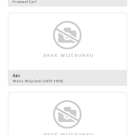
Frommel Carl
Akt
Weiss Wojciech (1875-1950)