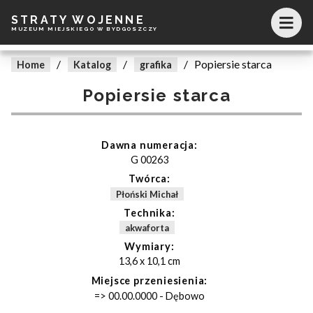
STRATY WOJENNE
MUZEUM MIEJSKIEGO W BYDGOSZCZY
/
/
/
Popiersie starca
Home
Katalog
grafika
Popiersie starca
Dawna numeracja:
G 00263
Twórca:
Płoński Michał
Technika:
akwaforta
Wymiary:
13,6 x 10,1 cm
Miejsce przeniesienia:
=> 00.00.0000 - Dębowo