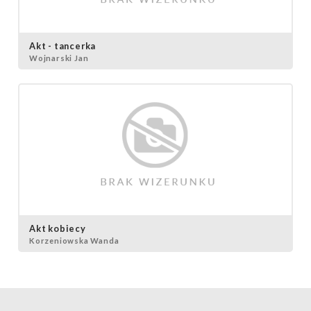
Akt - tancerka
Wojnarski Jan
Akt kobiecy
Korzeniowska Wanda