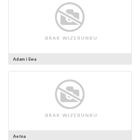
Adam i Ewa
Aetna