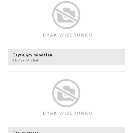
Czytający młodzian
Płoński Michał
Głowa starca