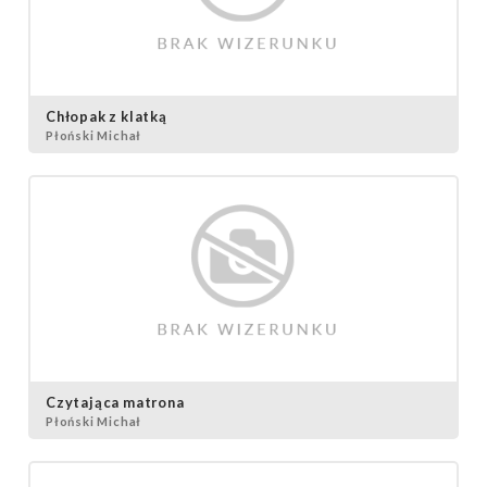
Chłopak z klatką
Płoński Michał
Czytająca matrona
Płoński Michał