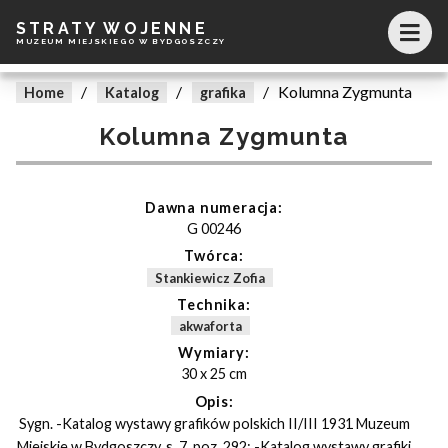
STRATY WOJENNE
MUZEUM MIEJSKIEGO W BYDGOSZCZY
/
/
/
Kolumna Zygmunta
Home
Katalog
grafika
Kolumna Zygmunta
Dawna numeracja:
G 00246
Twórca:
Stankiewicz Zofia
Technika:
akwaforta
Wymiary:
30 x 25 cm
Opis:
Sygn. -Katalog wystawy grafików polskich II/III 1931 Muzeum
Miejskie w Bydgoszczy, s. 7, poz. 292; -Katalog wystawy grafiki