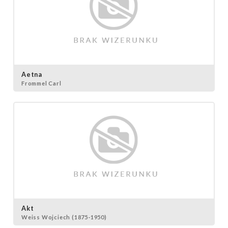
Aetna
Frommel Carl
Akt
Weiss Wojciech (1875-1950)